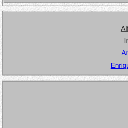
Al
I
A
Enriq