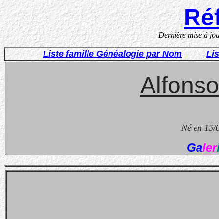
Réf
Dernière mise à jo
Liste famille Généalogie par Nom
Li
Alfonso
N
é en 15/
Ga
ler