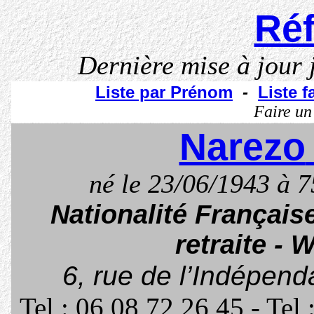
Réf
Dernière mise à jour
Liste par Prénom
-
Liste f
Faire un
Narezo
né le 23
/06/1943 à
7
Nationalité Français
retraite
- W
6, rue de l’Indépen
Tel : 06 08 72 26 45 - Tel 