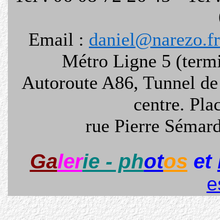
Email :
daniel@narezo.fr
Métro Ligne 5 (termi
Autoroute A86, Tunnel de
centre. Pla
rue Pierre Sémard
Ga
ler
ie - ph
ot
os
et
e