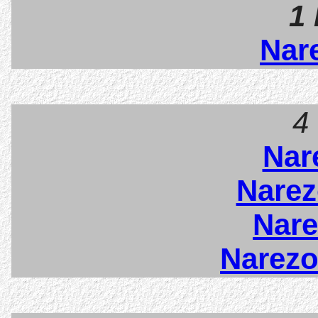
1
Nar
4
Nar
Nare
Nar
Narez