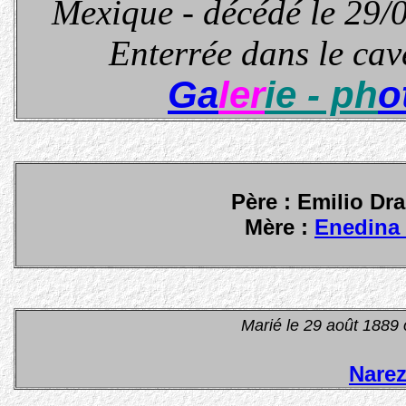
Mexique - décédé le 29/
Enterrée dans le ca
Ga
ler
ie - ph
o
Père : Emilio Dr
Mère :
Enedina 
Marié le 29 août 1889
Narez