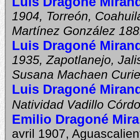
Luis Dragoné Miran
1904, Torreón, Coahuil
Martínez González 18
Luis Dragoné Miran
1935, Zapotlanejo, Jal
Susana Machaen Curie
Luis Dragoné Miran
Natividad Vadillo Córd
Emilio Dragoné Mir
avril 1907, Aguascalie