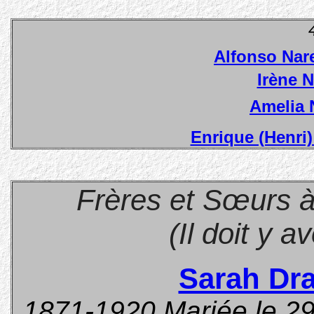
Alfonso Nar
Irène 
Amelia 
Enrique (Henri
Frères et Sœurs
à
(Il doit y a
Sarah Dr
1871-1920 Mariée le 29