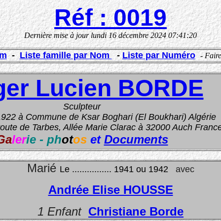
Réf : 0019
Dernière mise à jour
lundi 16 décembre 2024 07:41:20
om
-
Liste famille par
Nom
-
Liste par Numéro
- Fair
ger Lucien BORDE
Sculpteur
1922 à Commune de Ksar Boghari (El Boukhari) Algérie
oute de Tarbes, Allée Marie Clarac à 32000 Auch Franc
Ga
ler
ie - ph
ot
os
et
Documents
M
arié
Le ................ 1941 ou 1942
avec
Andrée Elise HOUSSE
1 Enfant
Christiane Borde