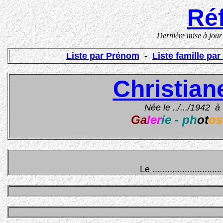
Réf
Dernière mise à jou
Liste par Prénom
-
Liste famille par
Christia
Née le ../.../1942 
Ga
ler
ie - ph
ot
os
Le ............................