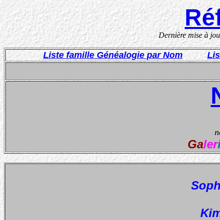
Réf
Dernière mise à jo
Liste famille Généalogie par Nom
Li
n
Ga
ler
Soph
Ki