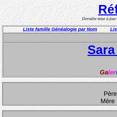
Réf
Dernière mise à jou
Liste famille Généalogie par Nom
Li
Sara
Ga
ler
Père
Mère 