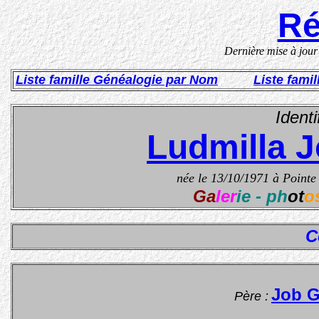
Ré
Dernière mise à jou
Liste famille Généalogie par Nom
Liste fami
Identi
Ludmilla 
née le 13
/10/1971 à
Pointe 
Ga
ler
ie - ph
ot
o
C
Job G
Père :