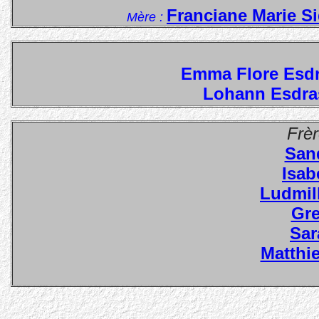
Franciane Marie S
Mère :
Emma Flore Esd
Lohann Esdra
Frè
San
Isab
Ludmil
Gre
Sar
Matthi