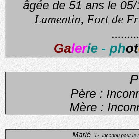
âgée de 51 ans le 05
Lamentin, Fort de Fr
........
Ga
ler
ie - ph
ot
P
Père :
Inconn
Mère :
Incon
Marié
le
Inconnu pour le