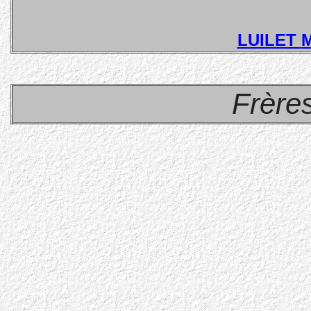
LUILET
M
Frère