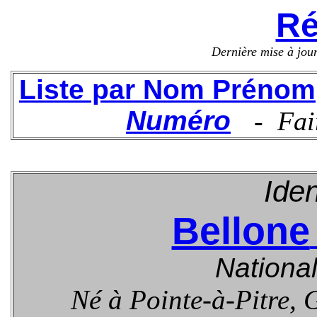
Ré
Dernière mise à jou
Liste par
Nom Prénom
Numéro
- Fai
Iden
Bellone
National
N
é à Pointe-à-Pitre,