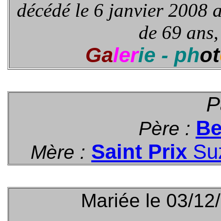
décédé le 6 janvier 2008
de 69 ans
Ga
ler
ie - ph
ot
P
Be
Père :
Saint Prix
Su
Mère :
Mariée le 03/12/