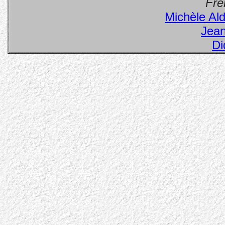
Frè
Michèle Ald
Jea
Di