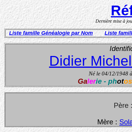
Réf
Dernière mise à jo
Liste famille Généalogie par Nom
Liste fami
Identifi
Didier Miche
Né le 04/12/1948 
Ga
ler
ie - ph
ot
os
Père 
Mère :
Sol