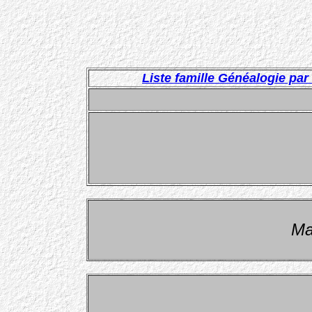
Liste famille Généalogie pa
Mar