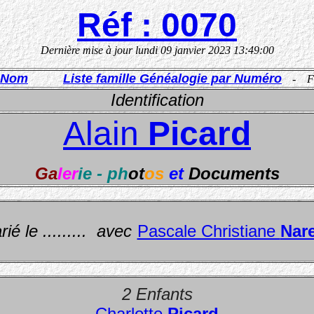
Réf : 0070
Dernière mise à jour
lundi 09 janvier 2023 13:49:00
r Nom
Liste famille Généalogie par Numéro
- Fa
Identification
Alain
Picard
Ga
ler
ie - ph
ot
os
et
Documents
ié le ......... avec
Pascale Christiane
Nar
2 Enfants
Charlotte
Picard