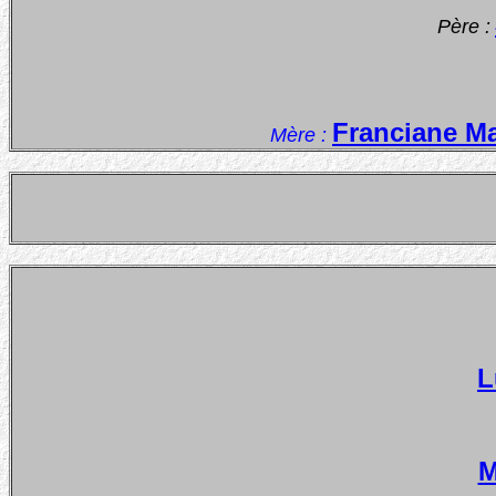
Père :
Franciane Ma
Mère :
L
M