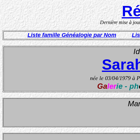
Ré
Dernière mise à jou
Liste famille Généalogie par Nom
Li
Id
Sara
née le 03
/04/1979 à
Po
Ga
ler
ie - ph
Mar