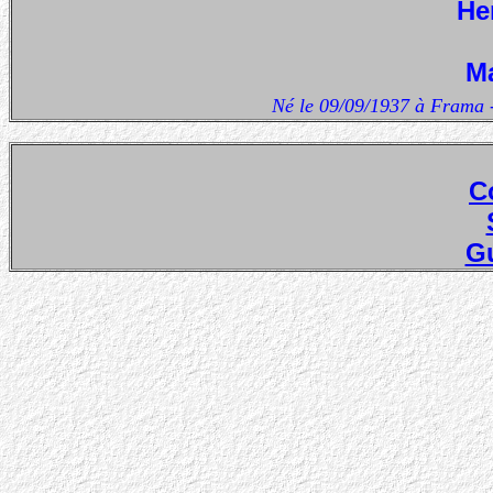
He
Ma
Né le 09/09/1937 à Frama 
C
Gu