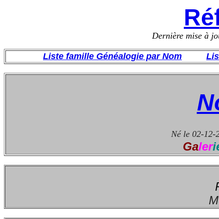
Réf
Dernière mise à j
Liste famille Généalogie par Nom
Li
N
Né le 02-12-
Ga
ler
i
M