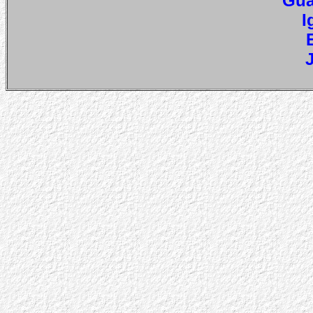
Gua
I