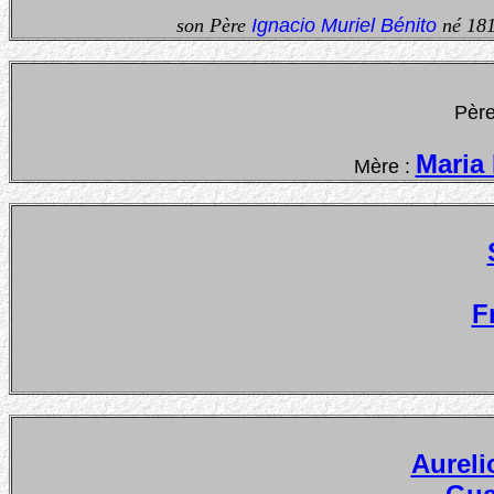
son Père
Ignacio Muriel Bénito
né 181
Père
Maria 
Mère :
F
Aureli