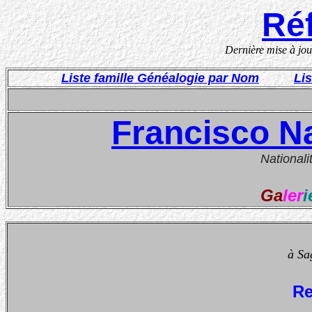
Réf
Dernière mise à jo
Liste famille Généalogie par Nom
Li
Francisco Na
Nationali
Ga
ler
i
à Sa
Re